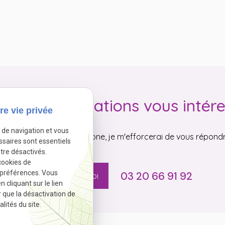
de mes prestations vous intére
re vie privée
e de navigation et vous
r par mail ou par téléphone, je m'efforcerai de vous répondre
ssaires sont essentiels
tre désactivés.
cookies de
 préférences. Vous
03 20 66 91 92
Contactez-moi
cliquant sur le lien
r que la désactivation de
lités du site.