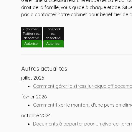
Gérer une succession est une étape délicate où l'
droit de la famille, vous guide à chaque étape. Situ
pas à contacter notre cabinet pour bénéficier de 
X (formerly
Facebook
Twitter) est
est
désactivé.
désactivé.
Autoriser
Autoriser
Autres actualités
juillet 2026
Comment gérer le stress juridique efficaceme
février 2026
Comment fixer le montant d'une pension alime
octobre 2024
Documents à apporter pour un divorce : pre