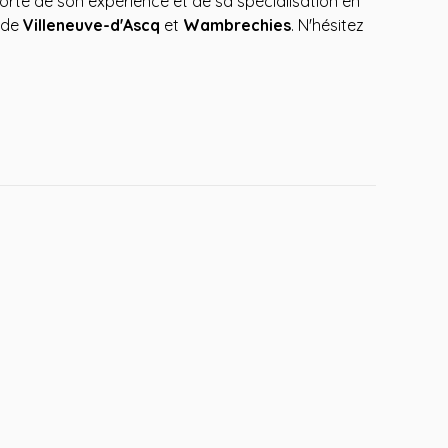
rte de son expérience et de sa spécialisation en
 de
Villeneuve-d'Ascq
et
Wambrechies
. N'hésitez