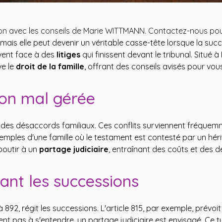
sion avec les conseils de Marie WITTMANN. Contactez-nous 
, mais elle peut devenir un véritable casse-tête lorsque la su
uvent face à des
litiges
qui finissent devant le tribunal. Situé à
ve le
droit de la famille
, offrant des conseils avisés pour vou
ion mal gérée
des désaccords familiaux. Ces conflits surviennent fréquem
emples d'une famille où le testament est contesté par un hérit
boutir à un
partage judiciaire
, entraînant des coûts et des d
ant les successions
 892, régit les successions. L'article 815, par exemple, prévoi
ennent pas à s'entendre, un partage judiciaire est envisagé. 