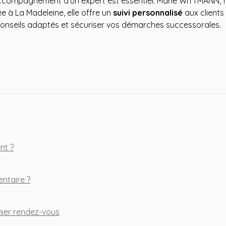
accompagnement d'un expert est essentiel. Marie WITTMANN, fo
ée à La Madeleine, elle offre un
suivi personnalisé
aux clients
conseils adaptés et sécuriser vos démarches successorales.
nt ?
ntaire ?
mier rendez-vous