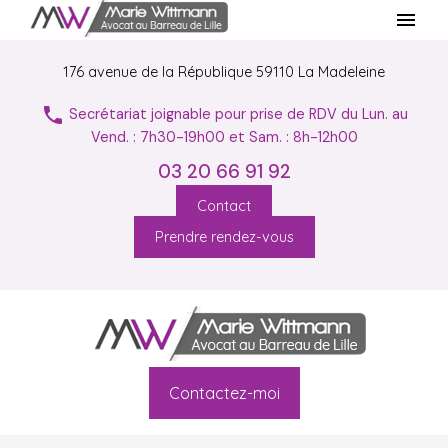
Panneau de gestion des cookies
menu
176 avenue de la République
59110 La Madeleine
phone
Secrétariat joignable pour prise de RDV du Lun. au
Vend. : 7h30-19h00 et Sam. : 8h-12h00
03 20 66 91 92
Contact
Prendre rendez-vous
Contactez-moi